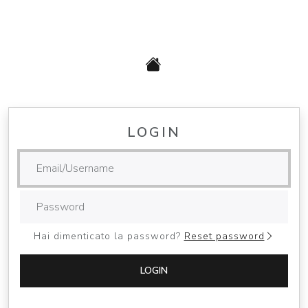
LOGIN
Hai dimenticato la password?
Reset password
LOGIN