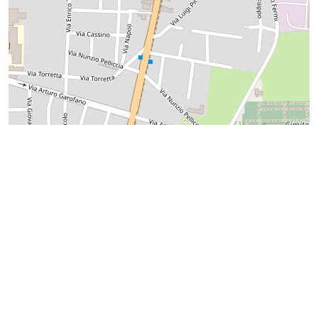
Leaflet
|
©
OpenStreetMap
SPONSOR & PARTNERS