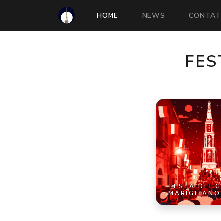
(CURRENT)
HOME
NEWS
CONTAT
FES
FESTA DEI G
MARIGLIANO