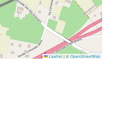
Leaflet
|
©
OpenStreetMap