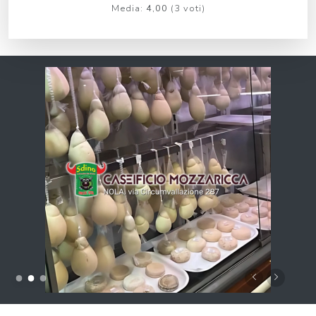
Media:
4,00
(
3
voti)