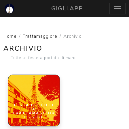
GIGLI.APP
Home
Frattamaggiore
Archivio
ARCHIVIO
Tutte le feste a portata di mano
FESTA DEI GIGLI
DI
FRATTAMAGGIOR
E - 2026