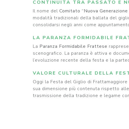
CONTINUITÀ TRA PASSATO E N
Il nome del
Comitato “Nuova Generazione 
modalità tradizionali della ballata del gig
consolidarsi negli anni come appuntamento
LA PARANZA FORMIDABILE FRA
La
Paranza Formidabile Frattese
rappresen
scenografico. La paranza è attiva e documen
l’evoluzione recente della festa e la part
VALORE CULTURALE DELLA FES
Oggi la Festa del Giglio di Frattamaggior
sua dimensione più contenuta rispetto alle g
trasmissione della tradizione e legame con i