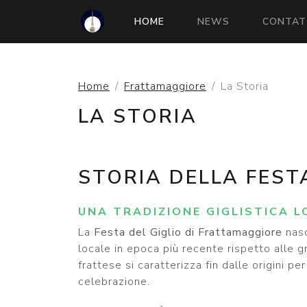
(CURRENT)
HOME
NEWS
CONTAT
Home
Frattamaggiore
La Storia
LA STORIA
STORIA DELLA FEST
UNA TRADIZIONE GIGLISTICA L
La
Festa del Giglio di Frattamaggiore
nasc
locale in epoca più recente rispetto alle g
frattese si caratterizza fin dalle origini pe
celebrazione.