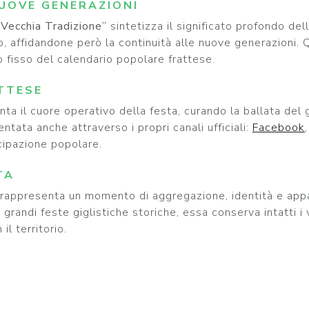
UOVE GENERAZIONI
Vecchia Tradizione”
sintetizza il significato profondo dell
lio, affidandone però la continuità alle nuove generazioni.
 fisso del calendario popolare frattese.
TTESE
ta il cuore operativo della festa, curando la ballata de
tata anche attraverso i propri canali ufficiali:
Facebook
ecipazione popolare.
TA
e rappresenta un momento di aggregazione, identità e appa
randi feste giglistiche storiche, essa conserva intatti i v
l territorio.