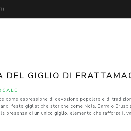
TI
A DEL GIGLIO DI FRATTAMA
OCALE
e come espressione di devozione popolare e di tradizione
randi feste giglistiche storiche come Nola, Barra o Brusci
r la presenza di
un unico giglio
, elemento che rafforza il v