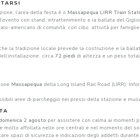
TTARSI
zione, l’area della festa è il
Massapequa LIRR Train Stat
l’evento con stand, intrattenimento e la ballata del Giglio
o-americano di comunità, con cibo, attività per famiglie
e la tradizione locale prevede la costruzione e la balla
ell’installazione: circa
72 piedi
di altezza e un peso total
zione
Massapequa
della Long Island Rail Road (LIRR). Info
sibili aree di parcheggio nei pressi della stazione e muove
ATA
domenica 2 agosto
per assistere con calma ai momenti pri
e molto affollata nelle ore centrali e nel momento del so
ttare spazi di sicurezza e indicazioni degli addetti durante