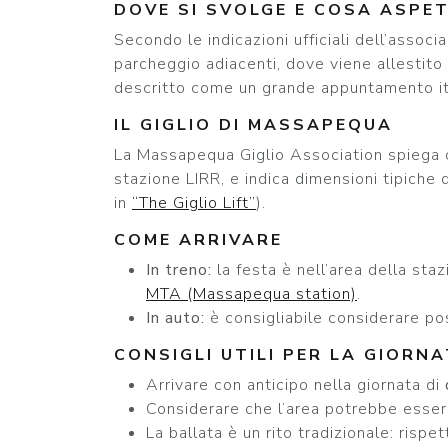
DOVE SI SVOLGE E COSA ASPE
Secondo le indicazioni ufficiali dell’associa
parcheggio adiacenti, dove viene allestito 
descritto come un grande appuntamento ital
IL GIGLIO DI MASSAPEQUA
La Massapequa Giglio Association spiega ch
stazione LIRR, e indica dimensioni tipiche d
in
“The Giglio Lift”
).
COME ARRIVARE
In treno:
la festa è nell’area della sta
MTA (Massapequa station)
.
In auto:
è consigliabile considerare pos
CONSIGLI UTILI PER LA GIORN
Arrivare con anticipo nella giornata di
Considerare che l’area potrebbe esser
La ballata è un rito tradizionale: rispe