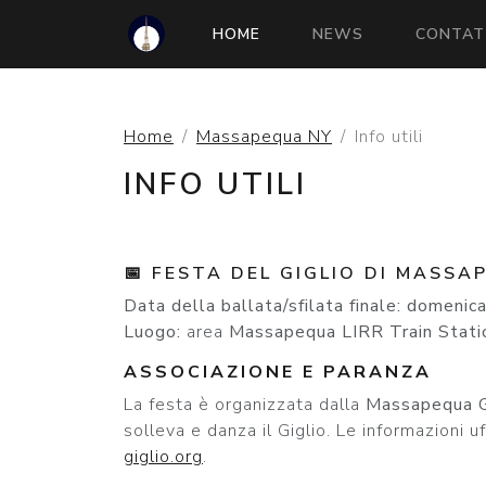
(CURRENT)
HOME
NEWS
CONTAT
Home
Massapequa NY
Info utili
INFO UTILI
📅 FESTA DEL GIGLIO DI MASSAP
Data della ballata/sfilata finale:
domenica
Luogo:
area
Massapequa LIRR Train Stati
ASSOCIAZIONE E PARANZA
La festa è organizzata dalla
Massapequa G
solleva e danza il Giglio. Le informazioni u
giglio.org
.