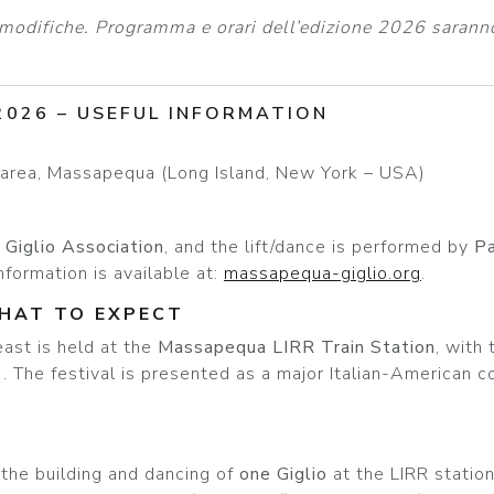
 modifiche. Programma e orari dell’edizione 2026 saranno
2026 – USEFUL INFORMATION
6
area, Massapequa (Long Island, New York – USA)
Giglio Association
, and the lift/dance is performed by
Pa
nformation is available at:
massapequa-giglio.org
.
HAT TO EXPECT
east is held at the
Massapequa LIRR Train Station
, with
). The festival is presented as a major Italian-American 
 the building and dancing of
one Giglio
at the LIRR station