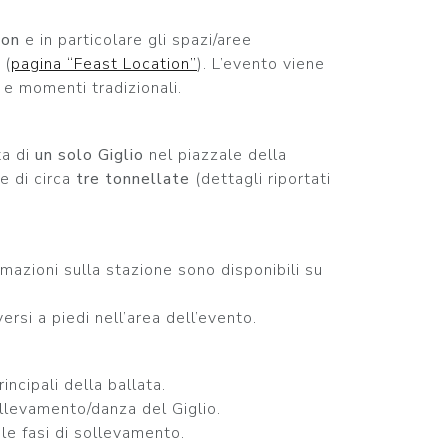
ion
e in particolare gli spazi/aree
 (
pagina “Feast Location”
). L’evento viene
 e momenti tradizionali.
ta di
un solo Giglio
nel piazzale della
e di circa
tre tonnellate
(dettagli riportati
rmazioni sulla stazione sono disponibili su
rsi a piedi nell’area dell’evento.
ncipali della ballata.
llevamento/danza del Giglio.
 le fasi di sollevamento.