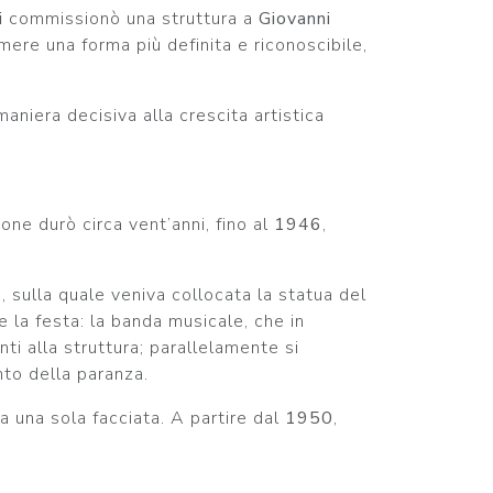
i
commissionò una struttura a
Giovanni
ere una forma più definita e riconoscibile,
 maniera decisiva alla crescita artistica
one durò circa vent’anni, fino al
1946
,
o
, sulla quale veniva collocata la statua del
la festa: la banda musicale, che in
i alla struttura; parallelamente si
nto della paranza.
a una sola facciata. A partire dal
1950
,