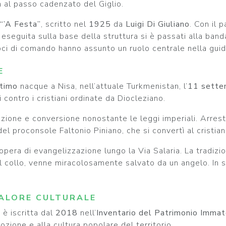
a al passo cadenzato del Giglio.
“’A Festa”
, scritto nel
1925
da
Luigi Di Giuliano
. Con il 
 eseguita sulla base della struttura si è passati alla b
ci di comando hanno assunto un ruolo centrale nella guid
E
timo
nacque a Nisa, nell’attuale Turkmenistan, l’
11 sette
contro i cristiani ordinate da Diocleziano.
zione e conversione nonostante le leggi imperiali. Arresta
el proconsole Faltonio Piniano, che si convertì al cristia
a opera di evangelizzazione lungo la Via Salaria. La tradi
l collo, venne miracolosamente salvato da un angelo. In se
 VALORE CULTURALE
 è iscritta dal
2018
nell’
Inventario del Patrimonio Immat
ozione e alla cultura popolare del territorio.