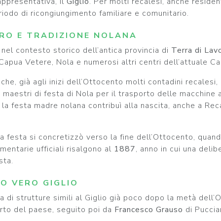
appresentativa, il
Giglio
. Per molti recalesi, anche residen
eriodo di ricongiungimento familiare e comunitario.
ORO E TRADIZIONE NOLANA
nel contesto storico dell’antica provincia di
Terra di Lav
 Capua Vetere, Nola e numerosi altri centri dell’attuale C
he, già agli inizi dell’Ottocento molti contadini recalesi,
 maestri di festa di Nola per il trasporto delle macchine a
la festa madre nolana contribuì alla nascita, anche a Reca
 festa si concretizzò verso la fine dell’Ottocento, quando
entarie ufficiali risalgono al
1887
, anno in cui una delib
sta.
MO VERO GIGLIO
 di strutture simili al Giglio già poco dopo la metà dell’Ott
arto del paese, seguito poi da
Francesco Grauso
di Puccian