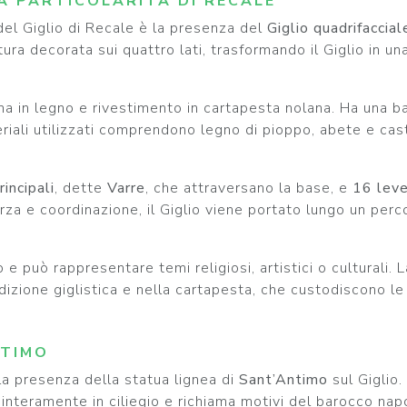
LA PARTICOLARITÀ DI RECALE
del Giglio di Recale è la presenza del
Giglio quadrifaccial
ra decorata sui quattro lati, trasformando il Giglio in una
nima in legno e rivestimento in cartapesta nolana. Ha una 
eriali utilizzati comprendono legno di pioppo, abete e castag
rincipali
, dette
Varre
, che attraversano la base, e
16 leve
rza e coordinazione, il Giglio viene portato lungo un perc
e può rappresentare temi religiosi, artistici o culturali.
dizione giglistica e nella cartapesta, che custodiscono le
NTIMO
la presenza della statua lignea di
Sant’Antimo
sul Giglio.
a interamente in ciliegio e richiama motivi del barocco nap