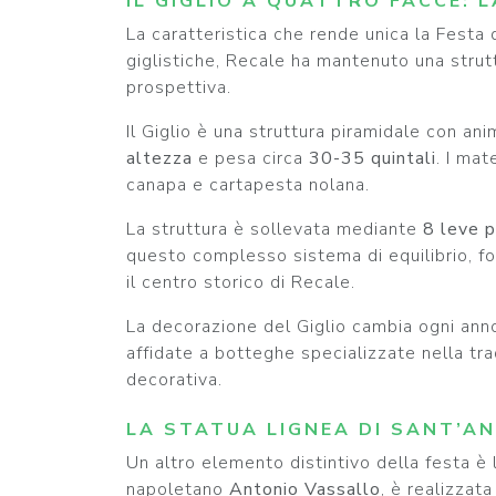
IL GIGLIO A QUATTRO FACCE: 
La caratteristica che rende unica la Festa 
giglistiche, Recale ha mantenuto una struttu
prospettiva.
Il Giglio è una struttura piramidale con a
altezza
e pesa circa
30-35 quintali
. I mat
canapa e cartapesta nolana.
La struttura è sollevata mediante
8 leve p
questo complesso sistema di equilibrio, fo
il centro storico di Recale.
La decorazione del Giglio cambia ogni anno 
affidate a botteghe specializzate nella tra
decorativa.
LA STATUA LIGNEA DI SANT’A
Un altro elemento distintivo della festa è 
napoletano
Antonio Vassallo
, è realizzat