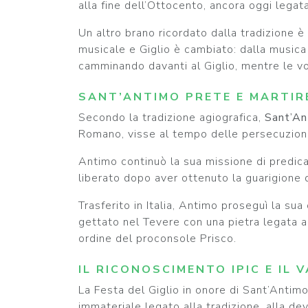
alla fine dell’Ottocento, ancora oggi legat
Un altro brano ricordato dalla tradizione è
musicale e Giglio è cambiato: dalla musica
camminando davanti al Giglio, mentre le vo
SANT’ANTIMO PRETE E MARTIR
Secondo la tradizione agiografica,
Sant’An
Romano, visse al tempo delle persecuzioni 
Antimo continuò la sua missione di predica
liberato dopo aver ottenuto la guarigione d
Trasferito in Italia, Antimo proseguì la su
gettato nel Tevere con una pietra legata a
ordine del proconsole Prisco.
IL RICONOSCIMENTO IPIC E IL
La Festa del Giglio in onore di Sant’Antimo
immateriale legato alla tradizione, alla dev