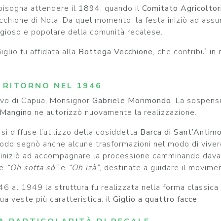
 bisogna attendere il
1894
, quando il
Comitato Agricoltor
cchione di Nola. Da quel momento, la festa iniziò ad assum
igioso e popolare della comunità recalese.
iglio fu affidata alla
Bottega Vecchione
, che contribuì in
L RITORNO NEL 1946
covo di Capua, Monsignor
Gabriele Morimondo
. La sospensi
 Mangino
ne autorizzò nuovamente la realizzazione.
 si diffuse l’utilizzo della cosiddetta
Barca di Sant’Antim
odo segnò anche alcune trasformazioni nel modo di vivere 
 iniziò ad accompagnare la processione camminando davant
me
“Oh sotta sò”
e
“Oh izà”
, destinate a guidare il movime
46 al 1949 la struttura fu realizzata nella forma classica 
a veste più caratteristica: il
Giglio a quattro facce
.