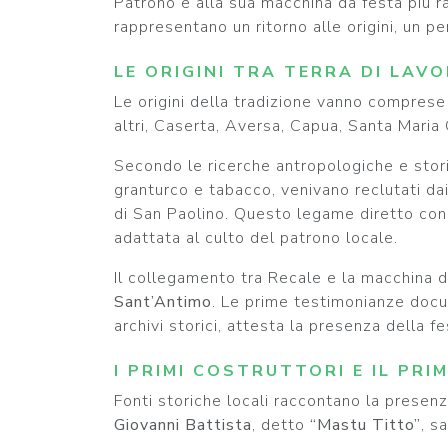
Patrono e alla sua macchina da festa più r
rappresentano un ritorno alle origini, un p
LE ORIGINI TRA TERRA DI LAV
Le origini della tradizione vanno comprese 
altri, Caserta, Aversa, Capua, Santa Maria
Secondo le ricerche antropologiche e storic
granturco e tabacco, venivano reclutati dai
di San Paolino. Questo legame diretto con 
adattata al culto del patrono locale.
Il collegamento tra Recale e la macchina da
Sant’Antimo
. Le prime testimonianze docum
archivi storici, attesta la presenza della fe
I PRIMI COSTRUTTORI E IL PRI
Fonti storiche locali raccontano la presenza
Giovanni Battista
, detto
“Mastu Titto”
, s