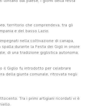
ti lontano dal paese, i giorni della festa
oro
, territorio che comprendeva, tra gli
ampania e del basso Lazio.
 impegnati nella coltivazione di canapa,
 spalla durante la Festa dei Gigli in onore
le, di una tradizione giglistica autonoma,
 il Giglio fu introdotto per celebrare
era della giunta comunale, ritrovata negli
ocento. Tra i primi artigiani ricordati vi è
iello.