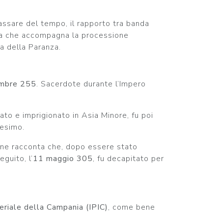
passare del tempo, il rapporto tra banda
anda che accompagna la processione
a della Paranza.
mbre 255
. Sacerdote durante l’Impero
to e imprigionato in Asia Minore, fu poi
nesimo.
zione racconta che, dopo essere stato
guito, l’
11 maggio 305
, fu decapitato per
eriale della Campania (IPIC)
, come bene