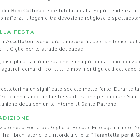
dei Beni Culturali
ed è tutelata dalla Soprintendenza alle
o rafforza il legame tra devozione religiosa e spettacola
ELLA FESTA
ati
Accollatori
. Sono loro il motore fisico e simbolico dell
” il Giglio per le strade del paese.
 disciplina, sincronizzazione e una profonda conoscenza d
di sguardi, comandi, contatti e movimenti guidati dal capo 
 Accollatori ha un significato sociale molto forte. Durante 
rzo, camminando nella stessa direzione per onorare Sant’
l’unione della comunità intorno al Santo Patrono.
ADIZIONE
ale nella Festa del Giglio di Recale. Fino agli inizi del 
ra i brani storici più ricordati vi è la
“Tarantella per il G