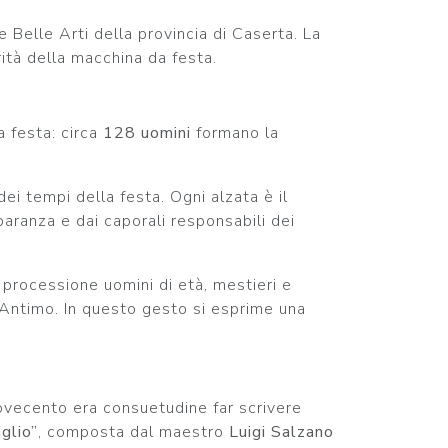
 Belle Arti della provincia di Caserta. La
rità della macchina da festa.
a festa: circa
128 uomini
formano la
ei tempi della festa. Ogni alzata è il
paranza e dai caporali responsabili dei
la processione uomini di età, mestieri e
Antimo. In questo gesto si esprime una
Novecento era consuetudine far scrivere
iglio”
, composta dal maestro
Luigi Salzano