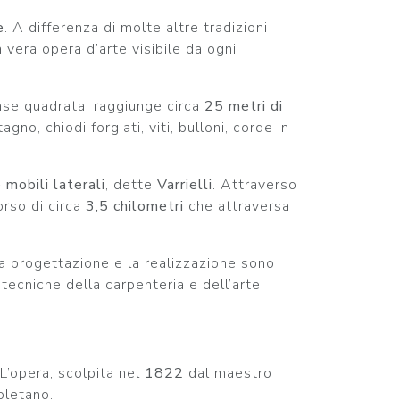
e
. A differenza di molte altre tradizioni
 vera opera d’arte visibile da ogni
base quadrata, raggiunge circa
25 metri di
no, chiodi forgiati, viti, bulloni, corde in
 mobili laterali
, dette
Varrielli
. Attraverso
orso di circa
3,5 chilometri
che attraversa
 La progettazione e la realizzazione sono
 tecniche della carpenteria e dell’arte
 L’opera, scolpita nel
1822
dal maestro
oletano.