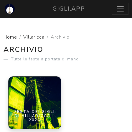
GIGLI.APP
Home
Villaricca
Archivio
ARCHIVIO
Tutte le feste a portata di mano
FESTA DEI GIGLI
DI VILLARICCA -
2026